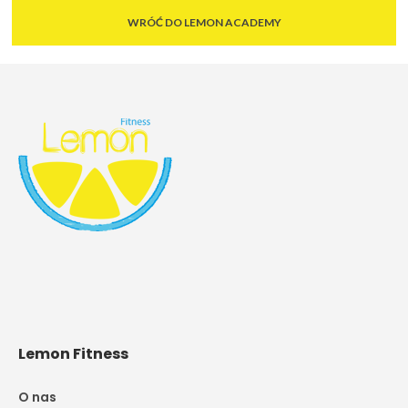
WRÓĆ DO LEMON ACADEMY
Lemon Fitness
O nas