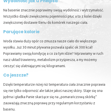
Wydolność jak u Phelpsa
Na basenie znacznie poprawimy swoją wydolność i wytrzymałość.
Wszystko dzięki zwiększeniu pojemności płuc a to z kolei dzięki
zwiększonej dostawie tlenu do komórek naszego ciała.
Parujące kalorie
Woda stawia duży opór co zmusza nasze ciało do większego
wysiłku. Już 30 minut pływania pozwala spalić ok 300 kcal!
Poprawiamy swoją kondycję a co za tym idzie? Wprawiamy w ruch
nasz układ trawienny, metabolizm przyśpiesza, a my możemy
cieszyć się ulatniającymi się kilogramami.
Co jeszcze?
Dzięki temperaturze niżej niż temperatura ciała znacznie poprawia
się nie tylko odporność ale także jakoś naszej skóry. Staje się ona
jędrna i gładka Panie skarżące się na „pomarańczową skórkę”
zauważają znaczną poprawę przy regularnym korzystaniu z
basenu.