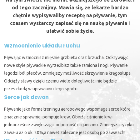
od tego zacznijmy. Mawia się, że lekarze bardzo
chętnie wypisywaliby receptę na pływanie, tym
czasem wystarczy zapisać się na naukę pływania i
ułatwić sobie życie.
Wzmocnienie układu ruchu
Pływając wzmocnisz mięśnie grzbietu oraz brzucha. Odkrywając
nowe style pływackie wyrzeźbisz także ramiona i nogi. Pływanie
łagodzi ból pleców, zmniejszy możliwość skrzywienia kręgosłupa.
Odciąży stawy dzięki czemu wiele dolegliwości nie będzie
przeszkodą w uprawianiu tego sportu.
Serce jak dzwon
Pływanie jako forma treningu aerobowego wspomaga serce które
znacznie sprawniej pompuje krew. Obniża ciśnienie krwi
jednocześnie zwiększając odporność organizmu. Zmniejsza ryzyko
zawału aż o ok. 20%,a nawet zalecane jest osobą po zawałach!