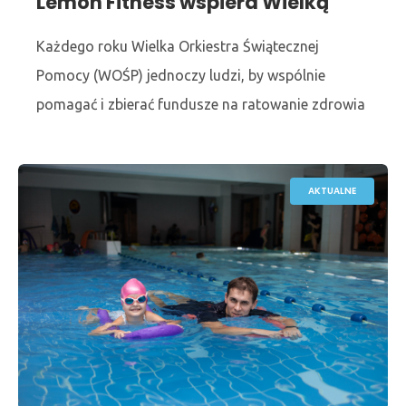
Lemon Fitness wspiera Wielką
Orkiestrę Świątecznej Pomocy
Każdego roku Wielka Orkiestra Świątecznej
Pomocy (WOŚP) jednoczy ludzi, by wspólnie
pomagać i zbierać fundusze na ratowanie zdrowia
i życia. To już kolejny rok, w którym nasz Klub
dokłada swoją
AKTUALNE