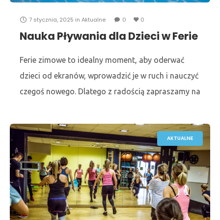
7 stycznia, 2025
in
Aktualne
0
0
Nauka Pływania dla Dzieci w Ferie
Zimowe
Ferie zimowe to idealny moment, aby oderwać
dzieci od ekranów, wprowadzić je w ruch i nauczyć
czegoś nowego. Dlatego z radością zapraszamy na
nasze zajęcia nauki pływania, które organizujemy
specjalnie
AKTUALNE