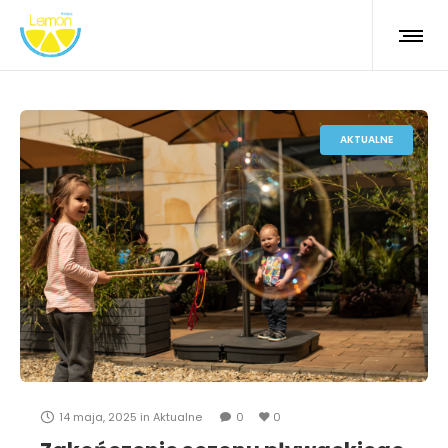
AKTUALNE
14 maja, 2025
in
Aktualne
0
0