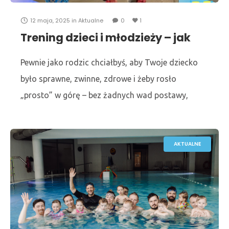
12 maja, 2025
in
Aktualne
0
1
Trening dzieci i młodzieży – jak
powinien wyglądać i czego
unikać?
Pewnie jako rodzic chciałbyś, aby Twoje dziecko
było sprawne, zwinne, zdrowe i żeby rosło
„prosto” w górę – bez żadnych wad postawy,
które ostatnimi czasy stają się naprawdę
uciążliwe. W
AKTUALNE
Zakończmy sezon pływacki 2024/2025 wspólnie i
radośnie! To wyjątkowe wydarzenie organizujemy