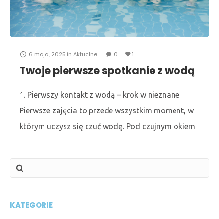
z myślą o Was – naszych klubowiczach,
maluchach,
6 maja, 2025
in
Aktualne
0
1
Twoje pierwsze spotkanie z wodą
– co Cię czeka?
1. Pierwszy kontakt z wodą – krok w nieznane
Pierwsze zajęcia to przede wszystkim moment, w
którym uczysz się czuć wodę. Pod czujnym okiem
instruktora nauczysz się zanurzać, oddychać i
KATEGORIE