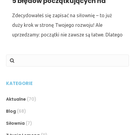
5 błędów początkujących na
siłowni – i jak ich unikać?
Zdecydowałeś się zapisać na siłownię – to już
duży krok w stronę Twojego rozwoju! Ale
uprzedzamy: początki nie zawsze są łatwe. Dlatego
przygotowaliśmy dla Ciebie 5 najczęstszych
błędów, które popełniają
KATEGORIE
Aktualne
(70)
Blog
(68)
Siłownia
(7)