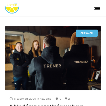
AKTUALNE
6 czerwca, 2025
in
Aktualne
0
2