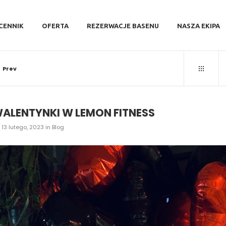
CENNIK
OFERTA
REZERWACJE BASENU
NASZA EKIPA
Prev
ALENTYNKI W LEMON FITNESS
13 lutego, 2023
in
Blog