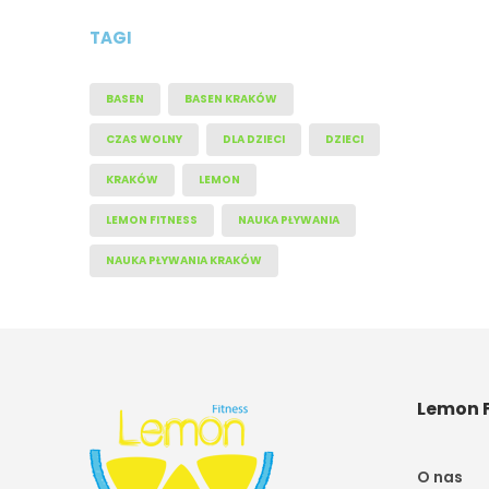
TAGI
BASEN
BASEN KRAKÓW
CZAS WOLNY
DLA DZIECI
DZIECI
KRAKÓW
LEMON
LEMON FITNESS
NAUKA PŁYWANIA
NAUKA PŁYWANIA KRAKÓW
Lemon F
O nas