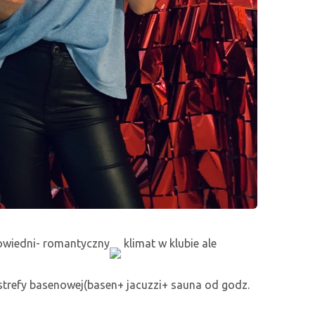
powiedni- romantyczny
klimat w klubie ale
 strefy basenowej(basen+ jacuzzi+ sauna od godz.