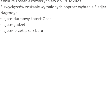
 Konkurs zostanie rozstrzygnięty do 19.02.2023.
 3 zwycięzców zostanie wyłonionych poprzez wybranie 3 zdję
 Nagrody :
 miejsce-darmowy karnet Open
miejsce-gadżet
miejsce- przekąska z baru