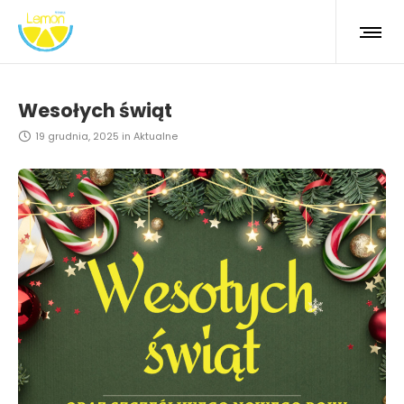
Wesołych świąt
19 grudnia, 2025
in
Aktualne