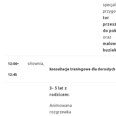
specjal
przyg
tor
przes
do po
oraz
malow
buzie
siłownia,
12:00–
konsultacje treningowe dla dorosłych
12:45
3- 5 lat z
rodzicem:
Animowana
rozgrzewka