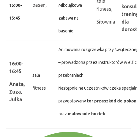
sala
basen,
15:00-
Mikolajkowa
konsul
fitness,
treni
15:45
zabawa na
Siłownia
dla
doros
basenie
Animowana rozgrzewka przy świąteczne
– prowadzona przez instruktorów w elfi
16:00-
16:45
sala
przebraniach.
Aneta,
fitness
Następnie na uczestników czeka specjaln
Zuza,
Julka
przygotowany
tor przeszkód do pokon
oraz
malowanie buziek
.