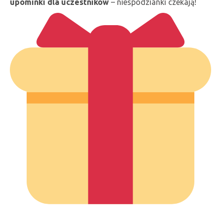
upominki dla uczestników
– niespodzianki czekają!