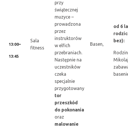
przy
świątecznej
muzyce –
prowadzona
od 6 la
przez
rodzic
instruktorów
Sala
bez):
Basen,
13:00–
w elfich
fitness
przebraniach.
Rodzi
13:45
Następnie na
Mikola
uczestników
zabaw
czeka
baseni
specjalnie
przygotowany
tor
przeszkód
do pokonania
oraz
malowanie