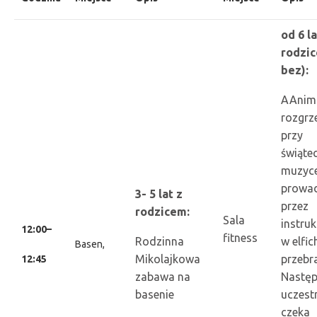
od 6 la
rodzic
bez):
AAnim
rozgrz
przy
świąte
muzyce
prowa
3- 5 lat z
przez
rodzicem:
Sala
instru
12:00–
fitness
Rodzinna
w elfic
Basen,
Mikolajkowa
przebr
12:45
zabawa na
Następ
basenie
uczest
czeka