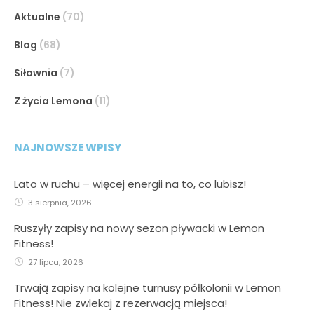
Aktualne
(70)
Blog
(68)
Siłownia
(7)
PÓŁKOLONIE W LEMON FITNESS – LATO PEŁNE
Z życia Lemona
(11)
PRZYGÓD!
NAJNOWSZE WPISY
Lato w ruchu – więcej energii na to, co lubisz!
3 sierpnia, 2026
Ruszyły zapisy na nowy sezon pływacki w Lemon
Fitness!
27 lipca, 2026
Trwają zapisy na kolejne turnusy półkolonii w Lemon
Fitness! Nie zwlekaj z rezerwacją miejsca!