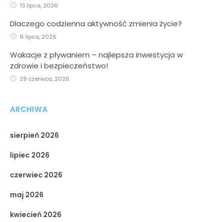
13 lipca, 2026
Dlaczego codzienna aktywność zmienia życie?
6 lipca, 2026
Wakacje z pływaniem – najlepsza inwestycja w
Już dziś możesz zapisać swoje dziecko na
zdrowie i bezpieczeństwo!
wakacyjne półkolonie z Lemonem i zapewnić mu
29 czerwca, 2026
niezapomniane chwile wypełnione ruchem,
radością i
ARCHIWA
sierpień 2026
lipiec 2026
czerwiec 2026
maj 2026
kwiecień 2026