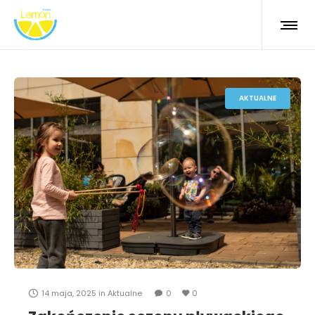
AKTUALNE
14 maja, 2025
in
Aktualne
0
0