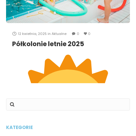
z myślą o Was – naszych klubowiczach,
maluchach,
12 kwietnia, 2025
in
Aktualne
0
0
Półkolonie letnie 2025
KATEGORIE