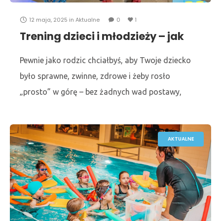
12 maja, 2025
in
Aktualne
0
1
Trening dzieci i młodzieży – jak
powinien wyglądać i czego
unikać?
Pewnie jako rodzic chciałbyś, aby Twoje dziecko
było sprawne, zwinne, zdrowe i żeby rosło
„prosto” w górę – bez żadnych wad postawy,
które ostatnimi czasy stają się naprawdę
uciążliwe. W
AKTUALNE
Zakończmy sezon pływacki 2024/2025 wspólnie i
radośnie! To wyjątkowe wydarzenie organizujemy