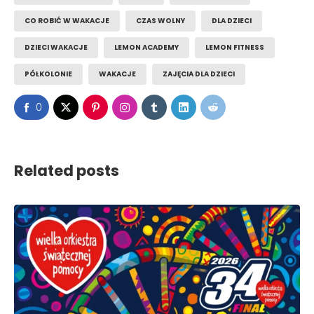
CO ROBIĆ W WAKACJE
CZAS WOLNY
DLA DZIECI
DZIECI WAKACJE
LEMON ACADEMY
LEMON FITNESS
PÓŁKOLONIE
WAKACJE
ZAJĘCIA DLA DZIECI
0
Related posts